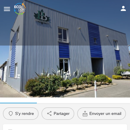
PLASTIC BOIS
Pose de menuiseries
Appeler
Informations
Évènements
0
S'y rendre
Partager
Envoyer un email