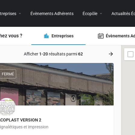
treprises
Évènements Adhérents
Écopôle
Actualités É
hez vous ?
Entreprises
Évènements Ad
Afficher
1-20
résultats parmi
62
FERMÉ
ACOPLAST VERSION 2
ignalétiques et impression