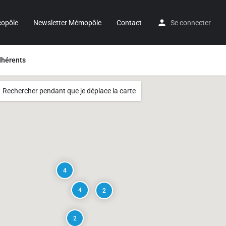
copôle
Newsletter Mémopôle
Contact
Se connecter
hérents
Rechercher pendant que je déplace la carte
4
4
2
2