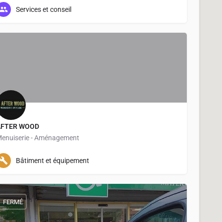
04 90 96 17 38
1 Rue Nicolas Copernic
Services et conseil
AFTER WOOD
enuiserie - Aménagement
1 Rue Ferdinand de Lesseps
Bâtiment et équipement
FERMÉ